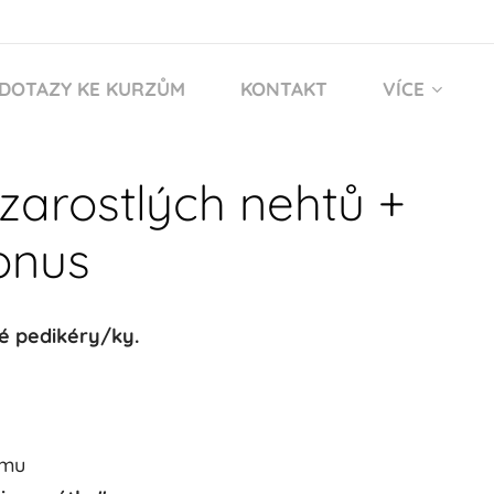
DOTAZY KE KURZŮM
KONTAKT
VÍCE
 zarostlých nehtů +
onus
ilé pedikéry/ky.
amu