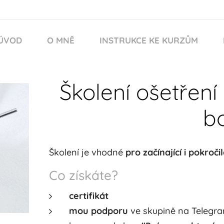
ÚVOD
O MNĚ
INSTRUKCE KE KURZŮM
Školení ošetření
b
Školení je vhodné
pro začínající i pokroč
Co získáte?
certifikát
mou podporu
ve skupině na Telegr